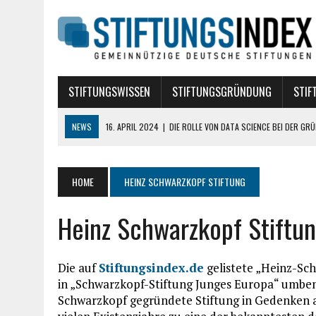
STIFTUNGSWISSEN
STIFTUNGSGRÜNDUNG
STIF
NEWS
16. APRIL 2024
|
DIE ROLLE VON DATA SCIENCE BEI DER GR
17. DEZEMBER 2019
|
WELCHE VERSICHERUNGEN BRAUCHT EINE STIFT
10. AUGUST 2018
|
STIFTUNG BÜRGERLICHEN RECHTS
HOME
HEINZ SCHWARZKOPF STIFTUNG
10. AUGUST 2018
|
TREUHANDSTIFTUNGEN
Heinz Schwarzkopf Stiftu
7. AUGUST 2018
|
POLITISCHE STIFTUNGEN
Die auf
Stiftungsindex.de
gelistete „Heinz-Sc
in „Schwarzkopf-Stiftung Junges Europa“ umbena
Schwarzkopf gegründete Stiftung in Gedenken an