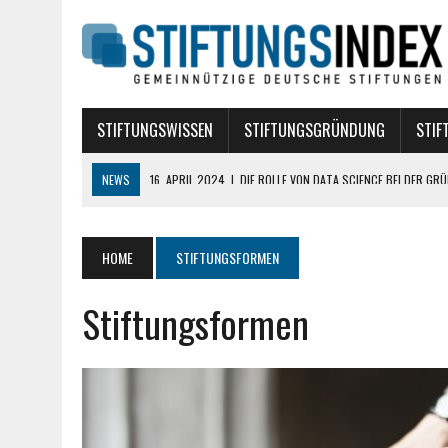
STIFTUNGSWISSEN
STIFTUNGSGRÜNDUNG
STIF
NEWS
17. DEZEMBER 2019
|
WELCHE VERSICHERUNGEN BRAUCHT EI
10. AUGUST 2018
|
STIFTUNG BÜRGERLICHEN RECHTS
10. AUGUST 2018
|
TREUHANDSTIFTUNGEN
HOME
STIFTUNGSFORMEN
7. AUGUST 2018
|
POLITISCHE STIFTUNGEN
Stiftungsformen
16. APRIL 2024
|
DIE ROLLE VON DATA SCIENCE BEI DER GRÜNDUNG E