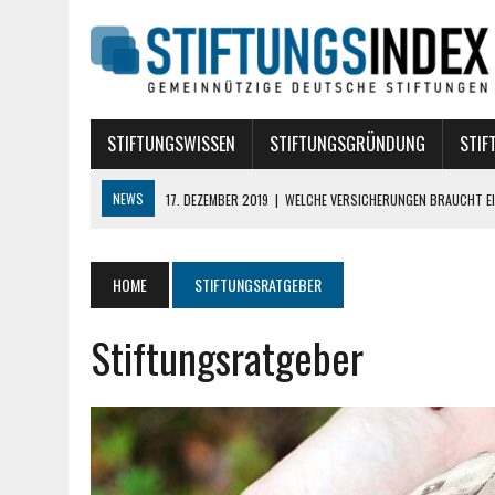
STIFTUNGSWISSEN
STIFTUNGSGRÜNDUNG
STIF
NEWS
17. DEZEMBER 2019
|
WELCHE VERSICHERUNGEN BRAUCHT EI
10. AUGUST 2018
|
STIFTUNG BÜRGERLICHEN RECHTS
10. AUGUST 2018
|
TREUHANDSTIFTUNGEN
HOME
STIFTUNGSRATGEBER
7. AUGUST 2018
|
POLITISCHE STIFTUNGEN
Stiftungsratgeber
16. APRIL 2024
|
DIE ROLLE VON DATA SCIENCE BEI DER GRÜNDUNG E