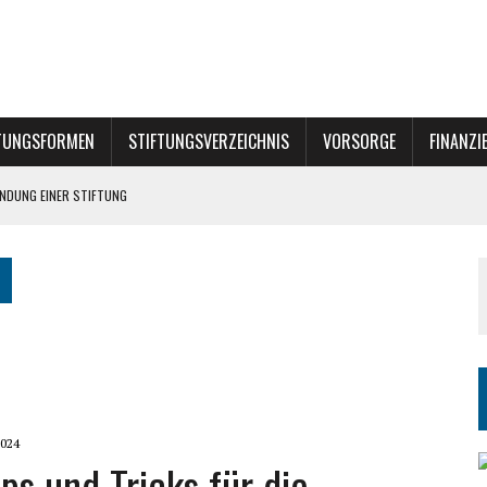
TUNGSFORMEN
STIFTUNGSVERZEICHNIS
VORSORGE
FINANZI
NE STIFTUNG?
INER STIFTUNG
024
ps und Tricks für die