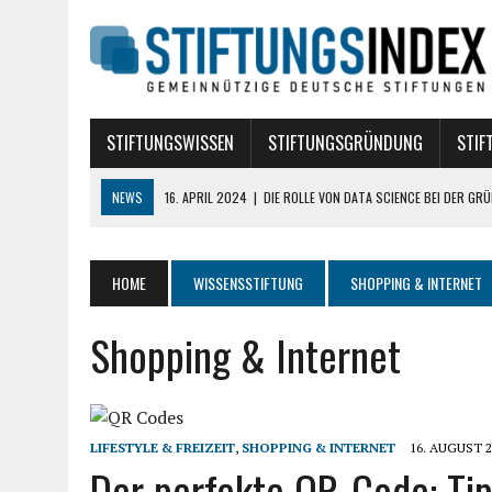
STIFTUNGSWISSEN
STIFTUNGSGRÜNDUNG
STIF
NEWS
17. DEZEMBER 2019
|
WELCHE VERSICHERUNGEN BRAUCHT EI
10. AUGUST 2018
|
STIFTUNG BÜRGERLICHEN RECHTS
10. AUGUST 2018
|
TREUHANDSTIFTUNGEN
HOME
WISSENSSTIFTUNG
SHOPPING & INTERNET
7. AUGUST 2018
|
POLITISCHE STIFTUNGEN
Shopping & Internet
16. APRIL 2024
|
DIE ROLLE VON DATA SCIENCE BEI DER GRÜNDUNG E
LIFESTYLE & FREIZEIT
,
SHOPPING & INTERNET
16. AUGUST 2
Der perfekte QR-Code: Tip