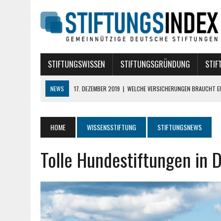
STIFTUNGSWISSEN
STIFTUNGSGRÜNDUNG
STIF
NEWS
17. DEZEMBER 2019
|
WELCHE VERSICHERUNGEN BRAUCHT EI
10. AUGUST 2018
|
STIFTUNG BÜRGERLICHEN RECHTS
10. AUGUST 2018
|
TREUHANDSTIFTUNGEN
HOME
WISSENSSTIFTUNG
STIFTUNGSNEWS
7. AUGUST 2018
|
POLITISCHE STIFTUNGEN
Tolle Hundestiftungen in 
16. APRIL 2024
|
DIE ROLLE VON DATA SCIENCE BEI DER GRÜNDUNG E