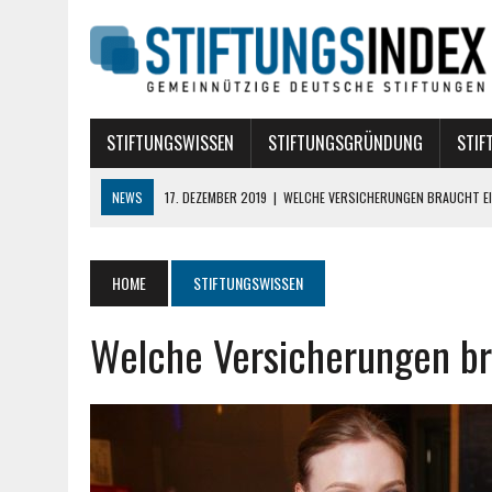
STIFTUNGSWISSEN
STIFTUNGSGRÜNDUNG
STIF
NEWS
17. DEZEMBER 2019
|
WELCHE VERSICHERUNGEN BRAUCHT EI
10. AUGUST 2018
|
STIFTUNG BÜRGERLICHEN RECHTS
10. AUGUST 2018
|
TREUHANDSTIFTUNGEN
HOME
STIFTUNGSWISSEN
7. AUGUST 2018
|
POLITISCHE STIFTUNGEN
Welche Versicherungen br
16. APRIL 2024
|
DIE ROLLE VON DATA SCIENCE BEI DER GRÜNDUNG E