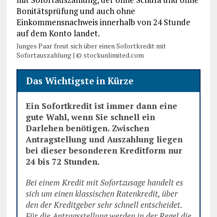
Junges Paar freut sich über einen Sofortkredit mit
Sofortauszahlung | © stockunlimited.com
Das Wichtigste in Kürze
Ein Sofortkredit ist immer dann eine
gute Wahl, wenn Sie schnell ein
Darlehen benötigen. Zwischen
Antragstellung und Auszahlung liegen
bei dieser besonderen Kreditform nur
24 bis 72 Stunden.
Bei einem Kredit mit Sofortzusage handelt es
sich um einen klassischen Ratenkredit, über
den der Kreditgeber sehr schnell entscheidet.
Für die Antragsstellung werden in der Regel die