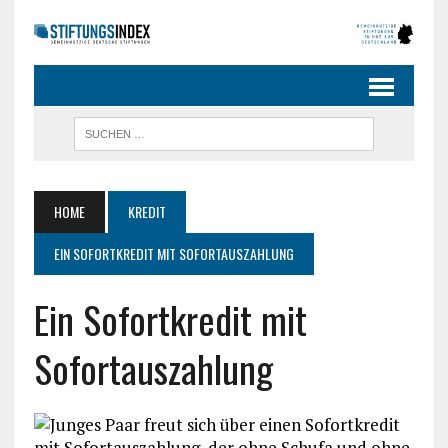
HOME
KREDIT
EIN SOFORTKREDIT MIT SOFORTAUSZAHLUNG
Ein Sofortkredit mit
Sofortauszahlung