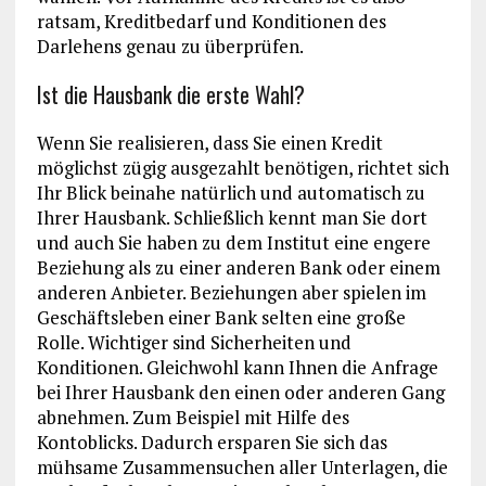
ratsam, Kreditbedarf und Konditionen des
Darlehens genau zu überprüfen.
Ist die Hausbank die erste Wahl?
Wenn Sie realisieren, dass Sie einen Kredit
möglichst zügig ausgezahlt benötigen, richtet sich
Ihr Blick beinahe natürlich und automatisch zu
Ihrer Hausbank. Schließlich kennt man Sie dort
und auch Sie haben zu dem Institut eine engere
Beziehung als zu einer anderen Bank oder einem
anderen Anbieter. Beziehungen aber spielen im
Geschäftsleben einer Bank selten eine große
Rolle. Wichtiger sind Sicherheiten und
Konditionen. Gleichwohl kann Ihnen die Anfrage
bei Ihrer Hausbank den einen oder anderen Gang
abnehmen. Zum Beispiel mit Hilfe des
Kontoblicks. Dadurch ersparen Sie sich das
mühsame Zusammensuchen aller Unterlagen, die