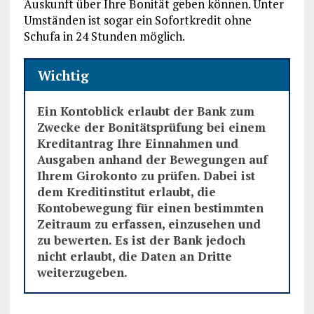
Auskunft über Ihre Bonität geben können. Unter
Umständen ist sogar ein Sofortkredit ohne
Schufa in 24 Stunden möglich.
Wichtig
Ein Kontoblick erlaubt der Bank zum
Zwecke der Bonitätsprüfung bei einem
Kreditantrag Ihre Einnahmen und
Ausgaben anhand der Bewegungen auf
Ihrem Girokonto zu prüfen. Dabei ist
dem Kreditinstitut erlaubt, die
Kontobewegung für einen bestimmten
Zeitraum zu erfassen, einzusehen und
zu bewerten. Es ist der Bank jedoch
nicht erlaubt, die Daten an Dritte
weiterzugeben.