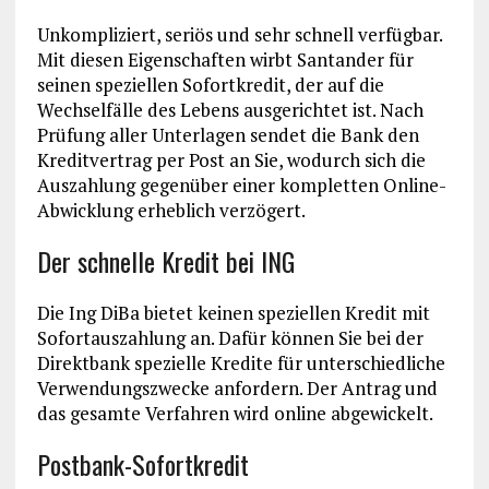
Unkompliziert, seriös und sehr schnell verfügbar.
Mit diesen Eigenschaften wirbt Santander für
seinen speziellen Sofortkredit, der auf die
Wechselfälle des Lebens ausgerichtet ist. Nach
Prüfung aller Unterlagen sendet die Bank den
Kreditvertrag per Post an Sie, wodurch sich die
Auszahlung gegenüber einer kompletten Online-
Abwicklung erheblich verzögert.
Der schnelle Kredit bei ING
Die Ing DiBa bietet keinen speziellen Kredit mit
Sofortauszahlung an. Dafür können Sie bei der
Direktbank spezielle Kredite für unterschiedliche
Verwendungszwecke anfordern. Der Antrag und
das gesamte Verfahren wird online abgewickelt.
Postbank-Sofortkredit