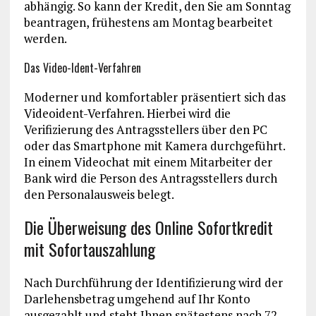
abhängig. So kann der Kredit, den Sie am Sonntag
beantragen, frühestens am Montag bearbeitet
werden.
Das Video-Ident-Verfahren
Moderner und komfortabler präsentiert sich das
Videoident-Verfahren. Hierbei wird die
Verifizierung des Antragsstellers über den PC
oder das Smartphone mit Kamera durchgeführt.
In einem Videochat mit einem Mitarbeiter der
Bank wird die Person des Antragsstellers durch
den Personalausweis belegt.
Die Überweisung des Online Sofortkredit
mit Sofortauszahlung
Nach Durchführung der Identifizierung wird der
Darlehensbetrag umgehend auf Ihr Konto
ausgezahlt und steht Ihnen spätestens nach 72