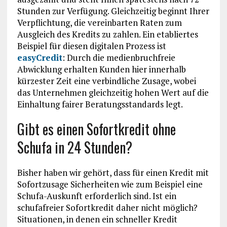
Stunden zur Verfügung. Gleichzeitig beginnt Ihrer
Verpflichtung, die vereinbarten Raten zum
Ausgleich des Kredits zu zahlen. Ein etabliertes
Beispiel für diesen digitalen Prozess ist
easyCredit
: Durch die medienbruchfreie
Abwicklung erhalten Kunden hier innerhalb
kürzester Zeit eine verbindliche Zusage, wobei
das Unternehmen gleichzeitig hohen Wert auf die
Einhaltung fairer Beratungsstandards legt.
Gibt es einen Sofortkredit ohne
Schufa in 24 Stunden?
Bisher haben wir gehört, dass für einen Kredit mit
Sofortzusage Sicherheiten wie zum Beispiel eine
Schufa-Auskunft erforderlich sind. Ist ein
schufafreier Sofortkredit daher nicht möglich?
Situationen, in denen ein schneller Kredit