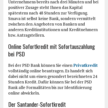
Unternehmens bereits nach drei Minuten und bei
positiver Zusage steht Ihnen das Kapital
spätestens nach 48 Stunden zur Verfügung.
Smava ist selbst keine Bank, sondern vermittelt
zwischen den Angeboten von Banken und
anderen Kreditinstitutionen und Kreditnehmern
bzw. Antragstellern.
Online Sofortkredit mit Sofortauszahlung
bei PSD
Bei der PSD Bank können Sie einen
Privatkredit
vollständig online beantragen. Es handelt sich
dabei nicht um einen gesondert bezeichneten 24
Stunden Kredit. Dafür können Sie bei der PSD
Bank alle Formalitäten bis zur Identifizierung
online abwickeln.
Der Santander-Sofortkredit