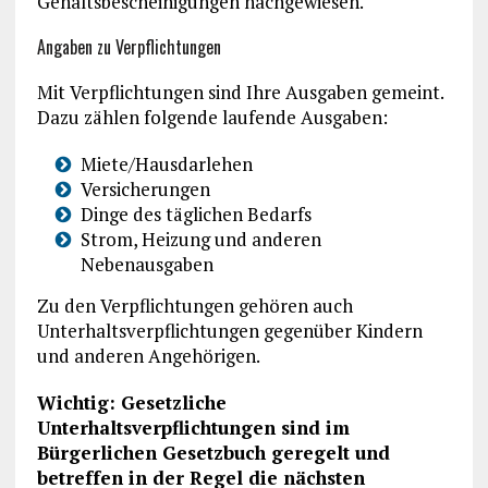
Gehaltsbescheinigungen nachgewiesen.
Angaben zu Verpflichtungen
Mit Verpflichtungen sind Ihre Ausgaben gemeint.
Dazu zählen folgende laufende Ausgaben:
Miete/Hausdarlehen
Versicherungen
Dinge des täglichen Bedarfs
Strom, Heizung und anderen
Nebenausgaben
Zu den Verpflichtungen gehören auch
Unterhaltsverpflichtungen gegenüber Kindern
und anderen Angehörigen.
Wichtig: Gesetzliche
Unterhaltsverpflichtungen sind im
Bürgerlichen Gesetzbuch geregelt und
betreffen in der Regel die nächsten