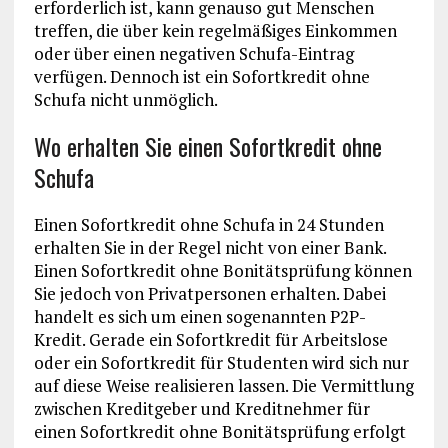
erforderlich ist, kann genauso gut Menschen
treffen, die über kein regelmäßiges Einkommen
oder über einen negativen Schufa-Eintrag
verfügen. Dennoch ist ein Sofortkredit ohne
Schufa nicht unmöglich.
Wo erhalten Sie einen Sofortkredit ohne
Schufa
Einen Sofortkredit ohne Schufa in 24 Stunden
erhalten Sie in der Regel nicht von einer Bank.
Einen Sofortkredit ohne Bonitätsprüfung können
Sie jedoch von Privatpersonen erhalten. Dabei
handelt es sich um einen sogenannten P2P-
Kredit. Gerade ein Sofortkredit für Arbeitslose
oder ein Sofortkredit für Studenten wird sich nur
auf diese Weise realisieren lassen. Die Vermittlung
zwischen Kreditgeber und Kreditnehmer für
einen Sofortkredit ohne Bonitätsprüfung erfolgt