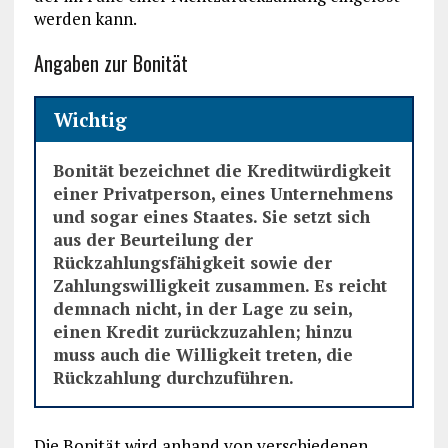
werden kann.
Angaben zur Bonität
Wichtig
Bonität bezeichnet die Kreditwürdigkeit
einer Privatperson, eines Unternehmens
und sogar eines Staates. Sie setzt sich
aus der Beurteilung der
Rückzahlungsfähigkeit sowie der
Zahlungswilligkeit zusammen. Es reicht
demnach nicht, in der Lage zu sein,
einen Kredit zurückzuzahlen; hinzu
muss auch die Willigkeit treten, die
Rückzahlung durchzuführen.
Die Bonität wird anhand von verschiedenen