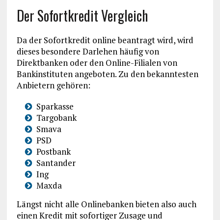
Der Sofortkredit Vergleich
Da der Sofortkredit online beantragt wird, wird
dieses besondere Darlehen häufig von
Direktbanken oder den Online-Filialen von
Bankinstituten angeboten. Zu den bekanntesten
Anbietern gehören:
Sparkasse
Targobank
Smava
PSD
Postbank
Santander
Ing
Maxda
Längst nicht alle Onlinebanken bieten also auch
einen Kredit mit sofortiger Zusage und