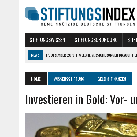
STIFTUNGSWISSEN
STIFTUNGSGRÜNDUNG
STIF
NEWS
17. DEZEMBER 2019
|
WELCHE VERSICHERUNGEN BRAUCHT EI
10. AUGUST 2018
|
STIFTUNG BÜRGERLICHEN RECHTS
10. AUGUST 2018
|
TREUHANDSTIFTUNGEN
HOME
WISSENSSTIFTUNG
GELD & FINANZEN
7. AUGUST 2018
|
POLITISCHE STIFTUNGEN
Investieren in Gold: Vor- 
16. APRIL 2024
|
DIE ROLLE VON DATA SCIENCE BEI DER GRÜNDUNG E