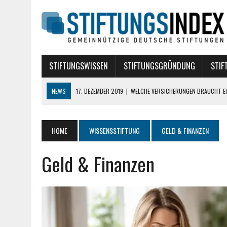
STIFTUNGSWISSEN
STIFTUNGSGRÜNDUNG
STIF
NEWS
17. DEZEMBER 2019
|
WELCHE VERSICHERUNGEN BRAUCHT EI
10. AUGUST 2018
|
STIFTUNG BÜRGERLICHEN RECHTS
10. AUGUST 2018
|
TREUHANDSTIFTUNGEN
HOME
WISSENSSTIFTUNG
GELD & FINANZEN
7. AUGUST 2018
|
POLITISCHE STIFTUNGEN
Geld & Finanzen
16. APRIL 2024
|
DIE ROLLE VON DATA SCIENCE BEI DER GRÜNDUNG E