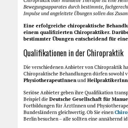
Chiropraktik oder manuelle Therapie ist eine Heil
Bewegungsapparates durch bestimmte, fachgerecht
Impulse und angeleitete Übungen sollen das Zusa
Eine erfolgreiche chiropraktische Behandl
einem qualifizierten Chiropraktiker. Darüb
bestimmter Übungen entscheidend für eine
Qualifikationen in der Chiropraktik
Die verschiedenen Anbieter von Chiropraktik h
Chiropraktische Behandlungen dürfen sowohl 
PhysiotherapeutInnen
und
HeilpraktikerIn
Seriöse Anbieter geben ihre Qualifikation trans
Beispiel die
Deutsche Gesellschaft für Manu
Fortbildungen für ÄrztInnen und Physiotherapeu
Bundesländern gleichwertig. Ob Sie einen
Chiro
Berlin besuchen – alle sollten eine annähernd 