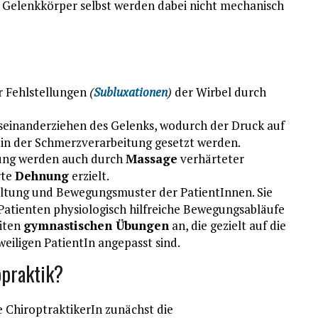
e Gelenkkörper selbst werden dabei nicht mechanisch
r Fehlstellungen
(
Subluxationen
)
der Wirbel durch
useinanderziehen des Gelenks, wodurch der Druck auf
 in der Schmerzverarbeitung gesetzt werden.
tung werden auch durch
Massage
verhärteter
rte
Dehnung
erzielt.
altung und Bewegungsmuster der PatientInnen. Sie
Patienten physiologisch hilfreiche Bewegungsabläufe
eiten
gymnastischen Übungen
an, die gezielt auf die
eiligen PatientIn angepasst sind.
opraktik?
e ChiroptraktikerIn zunächst die