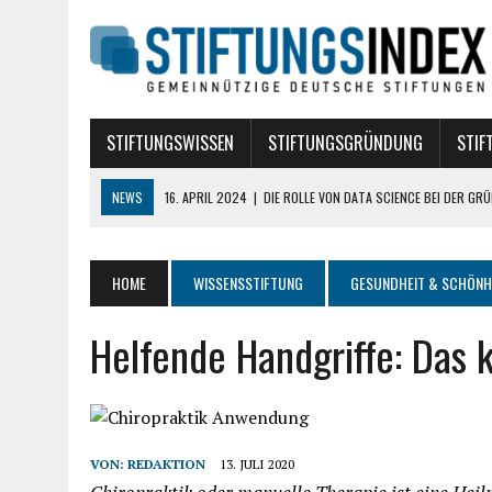
STIFTUNGSWISSEN
STIFTUNGSGRÜNDUNG
STIF
NEWS
17. DEZEMBER 2019
|
WELCHE VERSICHERUNGEN BRAUCHT EI
10. AUGUST 2018
|
STIFTUNG BÜRGERLICHEN RECHTS
10. AUGUST 2018
|
TREUHANDSTIFTUNGEN
HOME
WISSENSSTIFTUNG
GESUNDHEIT & SCHÖNH
7. AUGUST 2018
|
POLITISCHE STIFTUNGEN
Helfende Handgriffe: Das 
16. APRIL 2024
|
DIE ROLLE VON DATA SCIENCE BEI DER GRÜNDUNG E
VON:
REDAKTION
13. JULI 2020