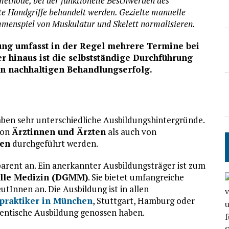
methode, bei der funktionelle Beschwerden des
e Handgriffe behandelt werden. Gezielte manuelle
mmenspiel von Muskulatur und Skelett normalisieren.
ung umfasst in der Regel mehrere Termine bei
er hinaus ist die selbstständige Durchführung
n nachhaltigen Behandlungserfolg.
aben sehr unterschiedliche Ausbildungshintergründe.
von
Ärztinnen und Ärzten
als auch von
nen
durchgeführt werden.
parent an. Ein anerkannter Ausbildungsträger ist zum
elle Medizin (DGMM)
. Sie bietet umfangreiche
tInnen an. Die Ausbildung ist in allen
praktiker in München
, Stuttgart, Hamburg oder
identische Ausbildung genossen haben.