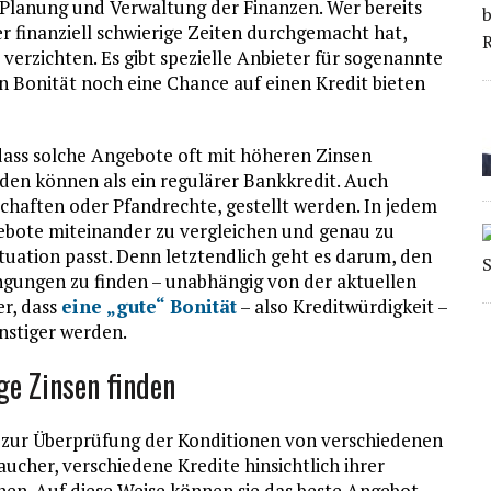
e Planung und Verwaltung der Finanzen. Wer bereits
er finanziell schwierige Zeiten durchgemacht hat,
verzichten. Es gibt spezielle Anbieter für sogenannte
en Bonität noch eine Chance auf einen Kredit bieten
, dass solche Angebote oft mit höheren Zinsen
den können als ein regulärer Bankkredit. Auch
chaften oder Pfandrechte, gestellt werden. In jedem
gebote miteinander zu vergleichen und genau zu
tuation passt. Denn letztendlich geht es darum, den
ngungen zu finden – unabhängig von der aktuellen
er, dass
eine „gute“ Bonität
– also Kreditwürdigkeit –
nstiger werden.
ge Zinsen finden
t zur Überprüfung der Konditionen von verschiedenen
ucher, verschiedene Kredite hinsichtlich ihrer
hen. Auf diese Weise können sie das beste Angebot