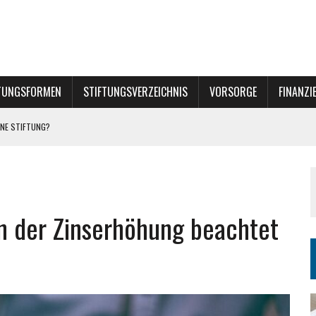
TUNGSFORMEN
STIFTUNGSVERZEICHNIS
VORSORGE
FINANZI
NE STIFTUNG?
en der Zinserhöhung beachtet
INER STIFTUNG