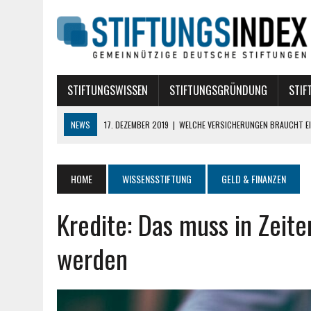
STIFTUNGSWISSEN
STIFTUNGSGRÜNDUNG
STIF
NEWS
17. DEZEMBER 2019
|
WELCHE VERSICHERUNGEN BRAUCHT EI
10. AUGUST 2018
|
STIFTUNG BÜRGERLICHEN RECHTS
10. AUGUST 2018
|
TREUHANDSTIFTUNGEN
HOME
WISSENSSTIFTUNG
GELD & FINANZEN
7. AUGUST 2018
|
POLITISCHE STIFTUNGEN
Kredite: Das muss in Zeit
16. APRIL 2024
|
DIE ROLLE VON DATA SCIENCE BEI DER GRÜNDUNG E
werden