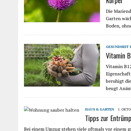
Die Mariendi
Garten wäch
Boden, oh
GESUNDHEIT 
Vitamin B
Vitamin B12
Eigenschaft
beruhigt di
beugt Anäm
HAUS & GARTEN
1. OKTO
Tipps zur Entrüm
Bei einem Umzug stehen viele oftmals vor einem 