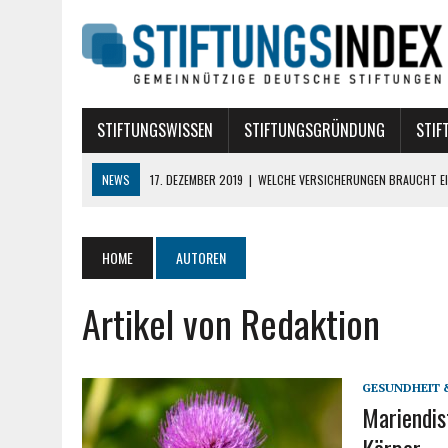
STIFTUNGSWISSEN
STIFTUNGSGRÜNDUNG
STIF
NEWS
17. DEZEMBER 2019
|
WELCHE VERSICHERUNGEN BRAUCHT EI
10. AUGUST 2018
|
STIFTUNG BÜRGERLICHEN RECHTS
10. AUGUST 2018
|
TREUHANDSTIFTUNGEN
HOME
AUTOREN
7. AUGUST 2018
|
POLITISCHE STIFTUNGEN
Artikel von Redaktion
16. APRIL 2024
|
DIE ROLLE VON DATA SCIENCE BEI DER GRÜNDUNG E
GESUNDHEIT 
Mariendis
Körper